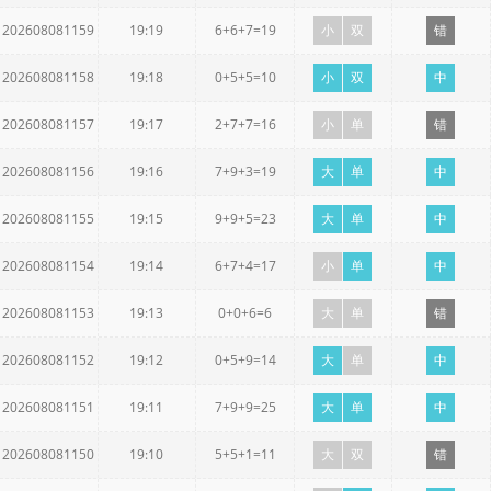
202608081159
19:19
6+6+7=19
小
双
错
202608081158
19:18
0+5+5=10
小
双
中
202608081157
19:17
2+7+7=16
小
单
错
202608081156
19:16
7+9+3=19
大
单
中
202608081155
19:15
9+9+5=23
大
单
中
202608081154
19:14
6+7+4=17
小
单
中
202608081153
19:13
0+0+6=6
大
单
错
202608081152
19:12
0+5+9=14
大
单
中
202608081151
19:11
7+9+9=25
大
单
中
202608081150
19:10
5+5+1=11
大
双
错