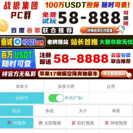
加拿大
加拿大西
台湾
比特币
开/关(广告)
组合
杀组
大小
单双
荐
99预测
荐
太阳预测
荐
彩虹预测
荐
神策预测