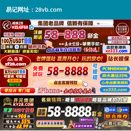
易记网址：28vb.com