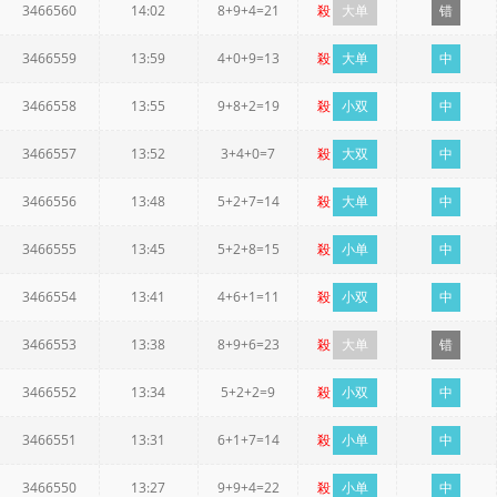
3466560
14:02
8+9+4=21
殺
大单
错
3466559
13:59
4+0+9=13
殺
大单
中
3466558
13:55
9+8+2=19
殺
小双
中
3466557
13:52
3+4+0=7
殺
大双
中
3466556
13:48
5+2+7=14
殺
大单
中
3466555
13:45
5+2+8=15
殺
小单
中
3466554
13:41
4+6+1=11
殺
小双
中
3466553
13:38
8+9+6=23
殺
大单
错
3466552
13:34
5+2+2=9
殺
小双
中
3466551
13:31
6+1+7=14
殺
小单
中
3466550
13:27
9+9+4=22
殺
小单
中