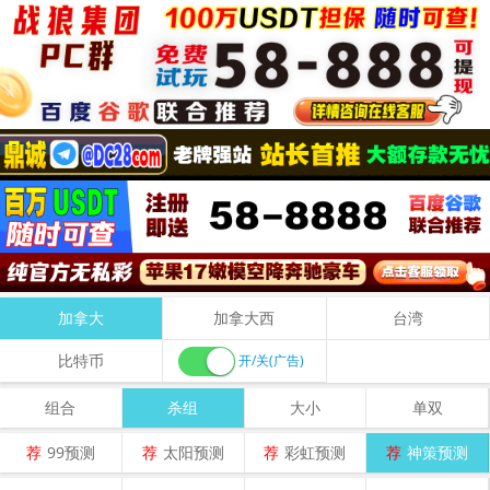
加拿大
加拿大西
台湾
比特币
开/关(广告)
组合
杀组
大小
单双
荐
99预测
荐
太阳预测
荐
彩虹预测
荐
神策预测