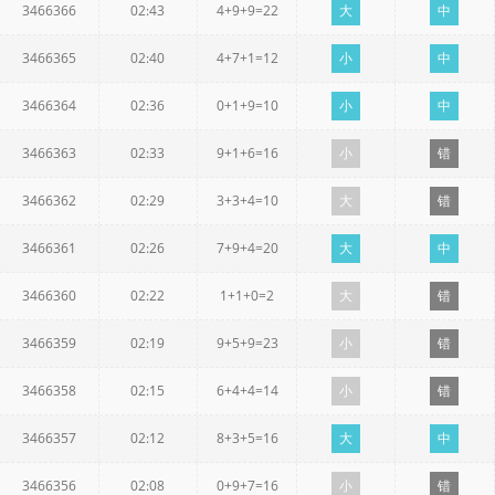
3466366
02:43
4+9+9=22
大
中
3466365
02:40
4+7+1=12
小
中
3466364
02:36
0+1+9=10
小
中
3466363
02:33
9+1+6=16
小
错
3466362
02:29
3+3+4=10
大
错
3466361
02:26
7+9+4=20
大
中
3466360
02:22
1+1+0=2
大
错
3466359
02:19
9+5+9=23
小
错
3466358
02:15
6+4+4=14
小
错
3466357
02:12
8+3+5=16
大
中
3466356
02:08
0+9+7=16
小
错