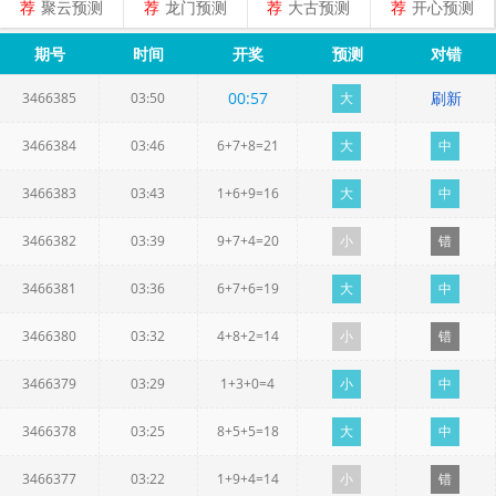
荐
聚云预测
荐
龙门预测
荐
大古预测
荐
开心预测
期号
时间
开奖
预测
对错
00
:
57
刷新
3466385
03:50
大
3466384
03:46
6+7+8=21
大
中
3466383
03:43
1+6+9=16
大
中
3466382
03:39
9+7+4=20
小
错
3466381
03:36
6+7+6=19
大
中
3466380
03:32
4+8+2=14
小
错
3466379
03:29
1+3+0=4
小
中
3466378
03:25
8+5+5=18
大
中
3466377
03:22
1+9+4=14
小
错