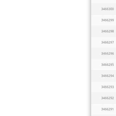
3466300
3466299
3466298
3466297
3466296
3466295
3466294
3466293
3466292
3466291