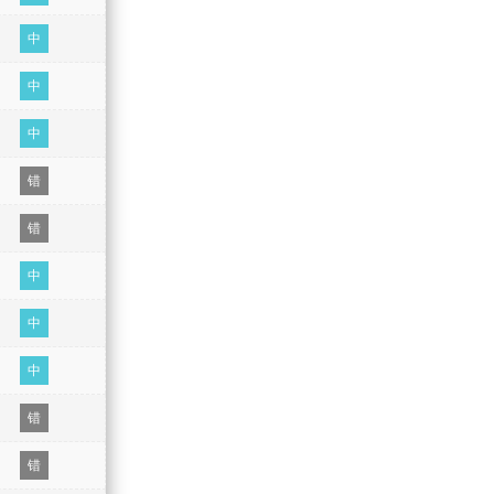
中
中
中
错
错
中
中
中
错
错