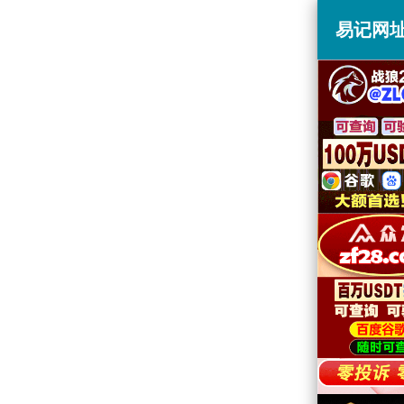
易记网址：