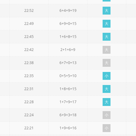
22:52
6+4+9=19
大
22:49
6+9+0=15
大
22:45
1+6+8=15
大
22:42
2+1+6=9
大
22:38
6+7+0=13
大
22:35
0+5+5=10
小
22:31
1+8+6=15
大
22:28
1+7+9=17
大
22:24
6+9+3=18
小
22:21
1+9+6=16
小