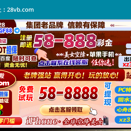
28vb.com