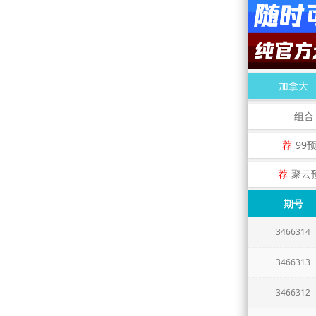
加拿大
组合
荐
99
荐
聚云
期号
3466314
3466313
3466312