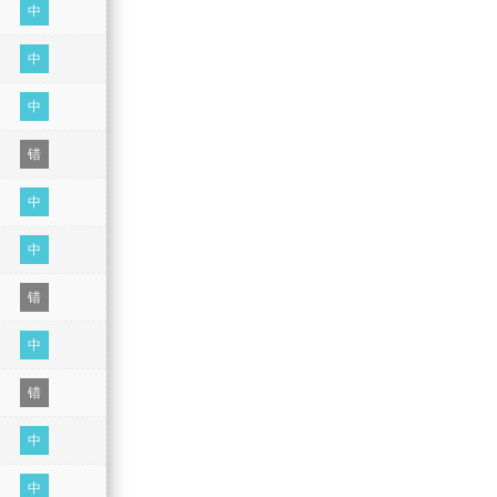
中
中
中
错
中
中
错
中
错
中
中