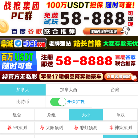
加拿大
加拿大西
台湾
比特币
开/关(广告)
组合
杀组
大小
单双
荐
99预测
荐
太阳预测
荐
彩虹预测
荐
神策预测